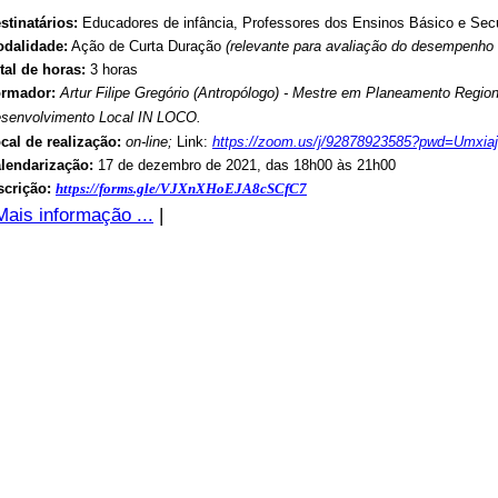
stinatários:
Educadores de infância, Professores dos Ensinos Básico e Sec
dalidade:
Ação de Curta Duração
(relevante para avaliação do desempenho 
tal de horas:
3 horas
ormador:
Artur Filipe Gregório (Antropólogo) - Mestre em Planeamento Regio
senvolvimento Local IN LOCO.
cal de realização:
on-line;
Link:
https://zoom.us/j/92878923585?pwd=Umx
lendarização:
17 de dezembro de 2021, das 18h00 às 21h00
scrição:
https://forms.gle/VJXnXHoEJA8cSCfC7
Mais informação ...
|