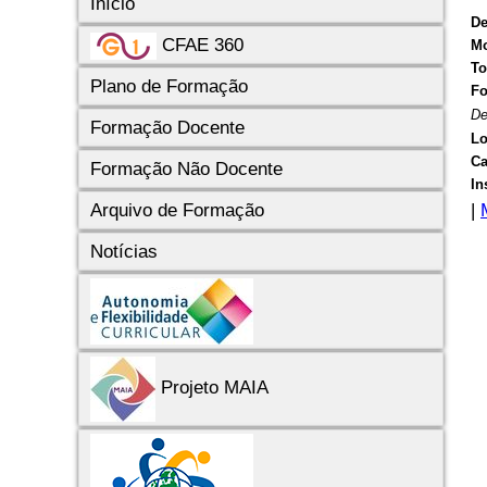
Início
De
CFAE 360
Mo
To
Plano de Formação
F
De
Formação Docente
Lo
Ca
Formação Não Docente
In
|
Arquivo de Formação
Notícias
Projeto MAIA