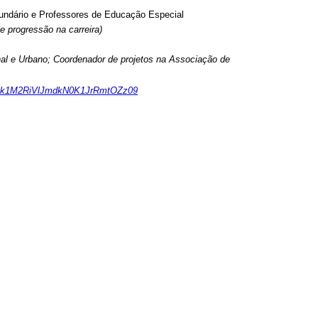
undário e Professores de Educação Especial
e progressão na carreira)
nal e Urbano; Coordenador de projetos na Associação de
iajk1M2RiVlJmdkN0K1JrRmtOZz09