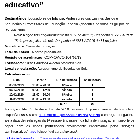
educativo”
Destinatários
: Educadores de Infância, Professores dos Ensinos Básico e
Secundário e Professores de Educação Especial (docentes de todos os grupos de
recrutamento.
Nota: A
ação tem enquadramento no nº 5, do art.º 3º, Despacho nº 779/2019 de
18 de janeiro, alterado pelo Despacho nº 6851-A/2019 de 31 de julho.
Modalidade:
Curso de formação
Total de horas:
15 horas presenciais
Registo de acreditação:
CCPFC/ACC-104751/19
Formadora:
Paula Gracinda Arnaud Monteiro Dias
Local de realização
: Agrupamento de Escolas de Seia
Calendarização
:
Data
Horário
Dia da semana
Nº de horas
06/12/2019
16:00 – 20:00
6ª feira
4
07/12/2019
09:30 – 12:30
sábado
3
10/01/2020
16:00 – 20:00
6ª feira
4
11/01/2020
09:00 – 13:00
sábado
4
TOTAL
15
Inscrição
: Até 03 de dezembro de 2019, através do preenchimento do formulário
disponível
on-line
em
https://forms.gle/s5SM1PNBe4VQzo4H9
e entrega, obrigatória,
até à data de realização da 1ª sessão (inclusive), da ficha de inscrição em suporte de
papel (com os dados profissionais devidamente confirmados pelos serviços
administrativos),
aqui
disponível para
download
.
|
Mais informação...
|
Listagem de candidatos selecionados
|
Pauta de