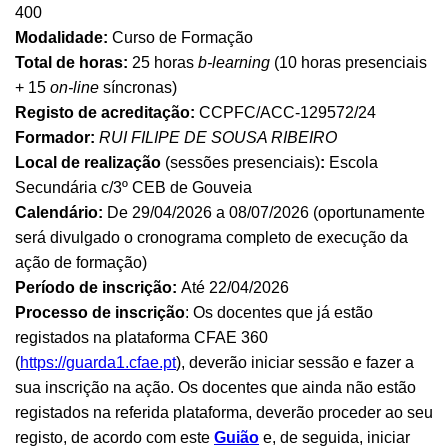
400
Modalidade:
Curso de Formação
Total de horas:
25 horas
b-learning
(10 horas presenciais
+ 15
on-line
síncronas)
Registo de acreditação:
CCPFC/ACC-129572/24
Formador:
RUI FILIPE DE SOUSA RIBEIRO
Local de realização
(sessões presenciais)
:
Escola
Secundária c/3º CEB de Gouveia
Calendário:
De 29/04/2026 a 08/07/2026 (oportunamente
será divulgado o cronograma completo de execução da
ação de formação)
Período de inscrição:
Até 22/04/2026
Processo de inscrição
: Os docentes que já estão
registados na plataforma CFAE 360
(
https://guarda1.cfae.pt
), deverão iniciar sessão e fazer a
sua inscrição na ação. Os docentes que ainda não estão
registados na referida plataforma, deverão proceder ao seu
registo, de acordo com este
Guião
e, de seguida, iniciar