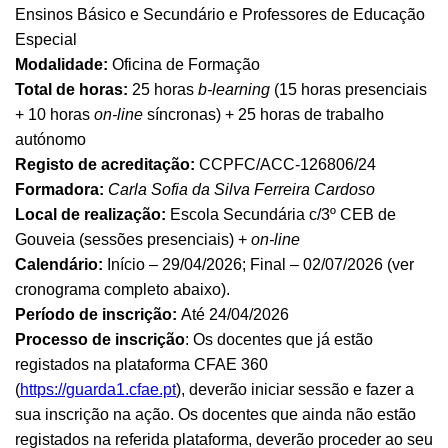
Ensinos Básico e Secundário e Professores de Educação
Especial
Modalidade:
Oficina de Formação
Total de horas:
25 horas
b-learning
(15 horas presenciais
+ 10 horas
on-line
síncronas) + 25 horas de trabalho
autónomo
Registo de acreditação:
CCPFC/ACC-126806/24
Formadora:
Carla Sofia da Silva Ferreira Cardoso
Local de realização:
Escola Secundária c/3º CEB de
Gouveia (sessões presenciais) +
on-line
Calendário:
Início – 29/04/2026; Final – 02/07/2026 (ver
cronograma completo abaixo).
Período de inscrição:
Até 24/04/2026
Processo de inscrição
: Os docentes que já estão
registados na plataforma CFAE 360
(
https://guarda1.cfae.pt
), deverão iniciar sessão e fazer a
sua inscrição na ação. Os docentes que ainda não estão
registados na referida plataforma, deverão proceder ao seu